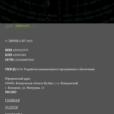
© ЭВРИКА-ИТ 2025
ИНН
4205422579
КПП
420501001
ОГРН
1244200007842
ОКВЭД
62.01 Разработка компьютерного программного обеспечения
Юридический адрес
650066, Кемеровская область-Кузбасс, г.о. Кемеровский,
г. Кемерово, ул. Мичурина, 13
МЕНЮ
ГЛАВНАЯ
УСЛУГИ