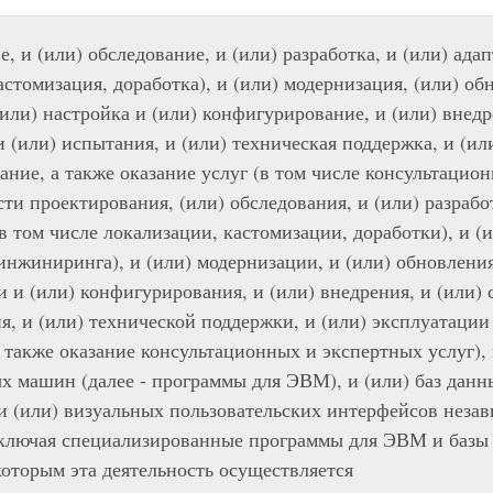
, и (или) обследование, и (или) разработка, и (или) ада
астомизация, доработка), и (или) модернизация, (или) обн
(или) настройка и (или) конфигурирование, и (или) внедр
и (или) испытания, и (или) техническая поддержка, и (ил
ние, а также оказание услуг (в том числе консультацион
сти проектирования, (или) обследования, и (или) разработ
 том числе локализации, кастомизации, доработки), и (
инжиниринга), и (или) модернизации, и (или) обновления,
и и (или) конфигурирования, и (или) внедрения, и (или) 
я, и (или) технической поддержки, и (или) эксплуатации
а также оказание консультационных и экспертных услуг)
 машин (далее - программы для ЭВМ), и (или) баз данн
и (или) визуальных пользовательских интерфейсов незав
включая специализированные программы для ЭВМ и базы 
которым эта деятельность осуществляется